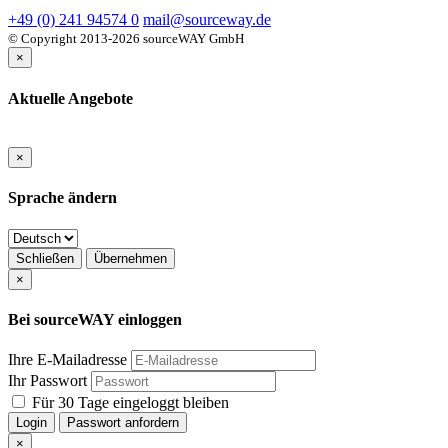
+49 (0) 241 94574 0
mail@sourceway.de
© Copyright 2013-2026 sourceWAY GmbH
×
Aktuelle Angebote
×
Sprache ändern
Schließen
Übernehmen
×
Bei sourceWAY einloggen
Ihre E-Mailadresse
Ihr Passwort
Für 30 Tage eingeloggt bleiben
Login
Passwort anfordern
×